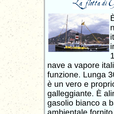
È
i
i
1
nave a vapore ital
funzione. Lunga 30
è un vero e propr
galleggiante. È al
gasolio bianco a 
ambientale fornit