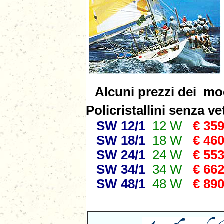
Alcuni prezzi dei mod
Policristallini senza ve
SW 12/1
12 W
€ 359
SW 18/1
18 W
€ 460
SW 24/1
24 W
€ 553
SW 34/1
34 W
€ 662
SW 48/1
48 W
€ 890