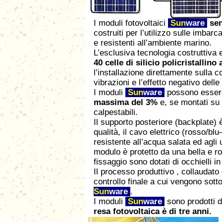
I moduli fotovoltaici
Sun
ware
,
sen
costruiti per l’utilizzo sulle imbarc
e resistenti all’ambiente marino.
L’esclusiva tecnologia costruttiva e 
40 celle di silicio policristallino
l’installazione direttamente sulla 
vibrazioni e l’effetto negativo dell
I moduli
Sun
ware
,
possono essere
massima del 3%
e, se montati su 
calpestabili.
Il supporto posteriore (backplate) è
qualità, il cavo elettrico (rosso/b
resistente all’acqua salata ed agli ul
modulo è protetto da una bella e rob
fissaggio sono dotati di occhielli in
Il processo produttivo , collaudato
controllo finale a cui vengono sottop
Sun
ware
,
.
I moduli
Sun
ware
,
sono prodotti di
resa fotovoltaica è di tre anni.